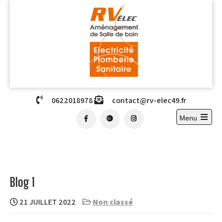
Skip
to
content
RVELEC
depuis 1366
0622018978
contact@rv-elec49.fr
Menu
Open
the
main
menu
Blog 1
21 JUILLET 2022
Non classé