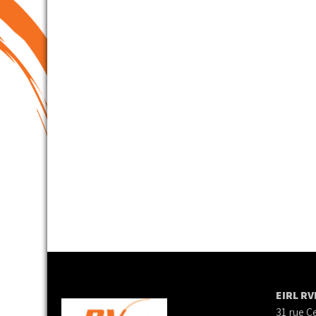
EIRL R
31 rue C