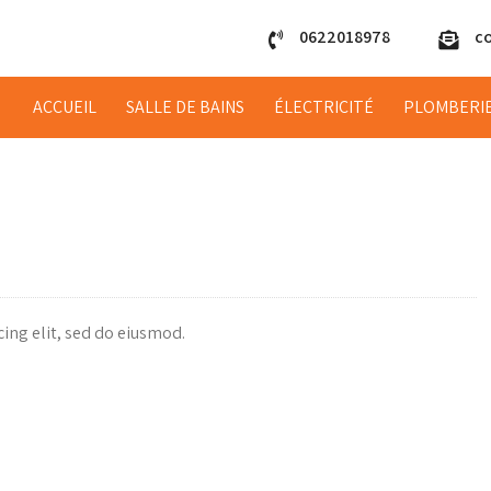
0622018978
c
ACCUEIL
SALLE DE BAINS
ÉLECTRICITÉ
PLOMBERI
ing elit, sed do eiusmod.