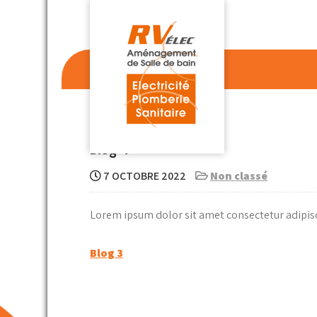
Skip
to
content
RVELEC
depuis 1366
Blog 4
7 OCTOBRE 2022
Non classé
Lorem ipsum dolor sit amet consectetur adipisc
Navigation
Blog 3
de
l’article