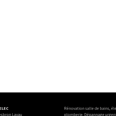
VELEC
Rénovation salle de bains, éle
esbron Lavau
plomberie. Dépannage urgent